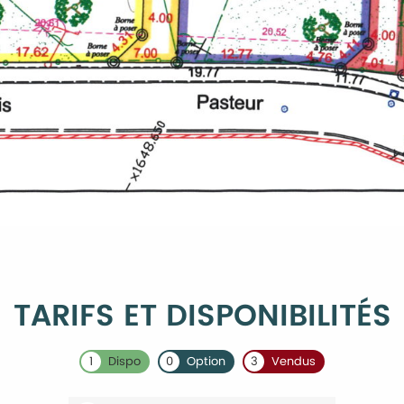
TARIFS ET DISPONIBILITÉS
1
Dispo
0
Option
3
Vendus