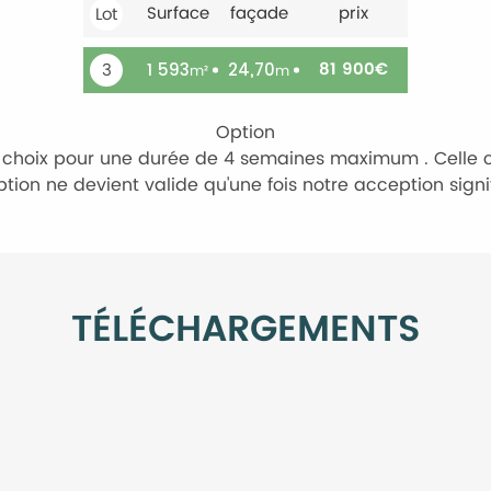
Surface
façade
prix
Lot
81 900
€
3
1 593
24,70
m²
m
Option
re choix pour une durée de 4 semaines maximum . Celle c
ption ne devient valide qu'une fois notre acception signi
TÉLÉCHARGEMENTS